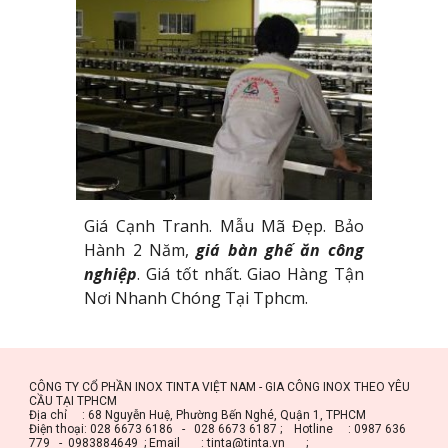
Giá Cạnh Tranh. Mẫu Mã Đẹp. Bảo
Hành 2 Năm,
giá bàn ghế ăn công
nghiệp
. Giá tốt nhất. Giao Hàng Tận
Nơi Nhanh Chóng Tại Tphcm.
CÔNG TY CỔ PHẦN INOX TINTA VIỆT NAM - GIA CÔNG INOX THEO YÊU 
CẦU TẠI TPHCM
Địa chỉ     : 68 Nguyễn Huệ, Phường Bến Nghé, Quận 1, TPHCM
Điện thoại: 028 6673 6186   -   028 6673 6187 ;    Hotline     : 0987 636 
779   -  0983884649  ; Email       : tinta@tinta.vn       ;       