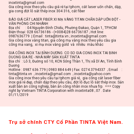
inoxtinta@gmail.com
Gia công inox theo yêu cầu giá rẻ tại tphcm, cắt laser uốn chấn, dập, 
gia cong đột lỗ sắt thép inox 304 316, cắt fiber
BÁO GIÁ CẮT LASER FIBER XI MẠ VÀNG TITAN CHẤN DẬP UỐN ĐỘT - 
VĂN PHÒNG CHI NHÁNH
Địa chỉ      : 04 Nguyễn Đình Chiểu, Phường Đakao, Quận 1, TP.HCM
Điện thoại: 028 66736186 - (+0084)28 66736187 ; Hot line: 
0987636779  | Email : tinta@tinta.vn ; inoxtinta@gmail.com
Gia công inox vàng titan, gia công mạ vàng inox theo yêu cầu gia 
công ma vang,  xi mạ inox vàng gold  và  nhiều  màu khác
GIA CÔNG INOX TẠI BÌNH DƯƠNG. CO SO GIA CONG INOX TAI BINH 
DUONG GIA RE - NHÀ MÁY SẢN XUẤT TINTA
Địa chỉ  : Lô 3, Đường số 10, KCN Sóng Thần 1, Thị xã Dĩ An, Tỉnh Bình 
Dương
Hotline : 0987 636 779 | 0983 884 649 | Fax: 0274.3794337  ; Email    : 
tinta@tinta.vn  ; inoxtinta@gmail.com  ; inoxtinta@yahoo.com
Gia công inox theo yêu cầu tại tphcm giá rẻ,  gia công cắt laser fiber 
inox giá rẻ đẹp, chấn dập theo yêu cầu, đột lỗ đục lỗ sắt thép inox. Sản 
xuất bàn ăn công nghiệp, bàn ăn công nhân inox nhưa frp.  === Copy 
right by Vietnam TINTA Corporation with inoxtinta08 ; 07 . Date 
01/11/2019
Trụ sở chính CTY Cổ Phần TINTA Việt Nam. 