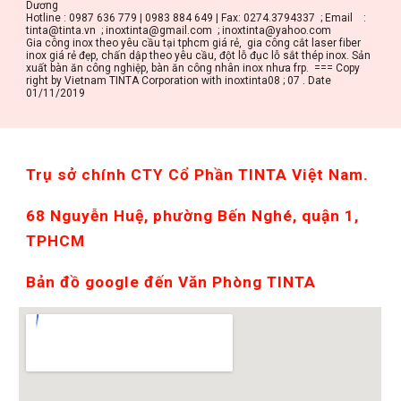
Dương
Hotline : 0987 636 779 | 0983 884 649 | Fax: 0274.3794337  ; Email    : 
tinta@tinta.vn  ; inoxtinta@gmail.com  ; inoxtinta@yahoo.com
Gia công inox theo yêu cầu tại tphcm giá rẻ,  gia công cắt laser fiber 
inox giá rẻ đẹp, chấn dập theo yêu cầu, đột lỗ đục lỗ sắt thép inox. Sản 
xuất bàn ăn công nghiệp, bàn ăn công nhân inox nhưa frp.  === Copy 
right by Vietnam TINTA Corporation with inoxtinta08 ; 07 . Date 
01/11/2019
Trụ sở chính CTY Cổ Phần TINTA Việt Nam. 
68 Nguyễn Huệ, phường Bến Nghé, quận 1, 
TPHCM
Bản đồ google đến Văn Phòng TINTA