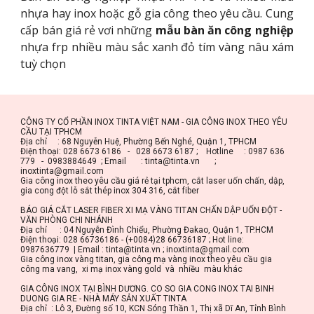
nhựa hay inox hoặc gỗ gia công theo yêu cầu. Cung
cấp bán giá rẻ vơi những
mẫu bàn ăn công nghiệp
nhựa frp nhiều màu sắc xanh đỏ tím vàng nâu xám
tuỳ chọn
CÔNG TY CỔ PHẦN INOX TINTA VIỆT NAM - GIA CÔNG INOX THEO YÊU 
CẦU TẠI TPHCM
Địa chỉ     : 68 Nguyễn Huệ, Phường Bến Nghé, Quận 1, TPHCM
Điện thoại: 028 6673 6186   -   028 6673 6187 ;    Hotline     : 0987 636 
779   -  0983884649  ; Email       : tinta@tinta.vn       ;       
inoxtinta@gmail.com
Gia công inox theo yêu cầu giá rẻ tại tphcm, cắt laser uốn chấn, dập, 
gia cong đột lỗ sắt thép inox 304 316, cắt fiber
BÁO GIÁ CẮT LASER FIBER XI MẠ VÀNG TITAN CHẤN DẬP UỐN ĐỘT - 
VĂN PHÒNG CHI NHÁNH
Địa chỉ      : 04 Nguyễn Đình Chiểu, Phường Đakao, Quận 1, TP.HCM
Điện thoại: 028 66736186 - (+0084)28 66736187 ; Hot line: 
0987636779  | Email : tinta@tinta.vn ; inoxtinta@gmail.com
Gia công inox vàng titan, gia công mạ vàng inox theo yêu cầu gia 
công ma vang,  xi mạ inox vàng gold  và  nhiều  màu khác
GIA CÔNG INOX TẠI BÌNH DƯƠNG. CO SO GIA CONG INOX TAI BINH 
DUONG GIA RE - NHÀ MÁY SẢN XUẤT TINTA
Địa chỉ  : Lô 3, Đường số 10, KCN Sóng Thần 1, Thị xã Dĩ An, Tỉnh Bình 