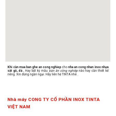
Khi cần mua ban ghe an cong nghiep
cho
nha an cong nhan inox nhựa
sắt gỗ, đá
, Hay bất kỳ mẫu
bàn ăn công nghiệp
nào hay cần thiết kế
riêng. Xin đừng ngần ngại. Hãy liên hệ TINTA nhé .
Nhà máy CONG TY CỔ PHẦN INOX TINTA 
VIỆT NAM