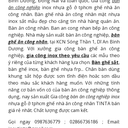
Bình Dương, Đồng Nai và toàn quốc. Gia công
bàn
ăn công nghiệp
inox nhựa gỗ ở tphcm ghế nhà ăn
công nhân. Bàn ghế nhà ăn công nhân mặt nhựa
inox sắt mẫu đẹp cho căng tin nhà hàng quán ăn.
Bàn ăn công nhân. Ban an cong nhan bếp ăn công
nghiệp. Nhà máy sản xuất bàn ăn công nghiệp,
bàn
ghế ăn công nhân
, tại KCN Sóng Thần 1, Dĩ An Bình
Dương. Với xưởng gia công bàn ghế ăn công
nghiệp,
gia công inox theo yêu cầu
các mẫu theo
ý riêng của từng khách hàng lựa chọn.
Bàn ghế sắt
,
bàn ghế inox, bàn ghế nhựa frp... Chân bàn dùng
khung sắt hộp được sơn tĩnh điện hoăc sơn dầu
theo màu sắc khách hàng muốn. Với những tính
năng cơ bản vốn có của bàn ăn công nghiệp thông
dụng, nay sản xuất Gia công
bàn ăn công nghiệp inox
nhựa gỗ ở tphcm ghế nhà ăn công nhân TINTA bán
giá rẻ nhât. Chất lượng được cam kết.
Gọi ngay 0987636779 ; 02866736186 ; Email: