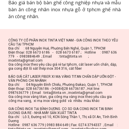
Báo giá bán bộ bàn ghế công nghiệp nhựa và mẫu
bàn ăn công nhân inox nhựa gỗ ở tphcm ghế nhà
ăn công nhân.
CÔNG TY CỔ PHẦN INOX TINTA VIỆT NAM - GIA CÔNG INOX THEO YÊU 
CẦU TẠI TPHCM
Địa chỉ     : 68 Nguyễn Huệ, Phường Bến Nghé, Quận 1, TPHCM
Điện thoại: 028 6673 6186   -   028 6673 6187 ;    Hotline     : 0987 636 
779   -  0983884649  ; Email       : tinta@tinta.vn       ;       
inoxtinta@gmail.com
Gia công inox theo yêu cầu giá rẻ tại tphcm, cắt laser uốn chấn, dập, 
gia cong đột lỗ sắt thép inox 304 316, cắt fiber
BÁO GIÁ CẮT LASER FIBER XI MẠ VÀNG TITAN CHẤN DẬP UỐN ĐỘT - 
VĂN PHÒNG CHI NHÁNH
Địa chỉ      : 04 Nguyễn Đình Chiểu, Phường Đakao, Quận 1, TP.HCM
Điện thoại: 028 66736186 - (+0084)28 66736187 ; Hot line: 
0987636779  | Email : tinta@tinta.vn ; inoxtinta@gmail.com
Gia công inox vàng titan, gia công mạ vàng inox theo yêu cầu gia 
công ma vang,  xi mạ inox vàng gold  và  nhiều  màu khác
GIA CÔNG INOX TẠI BÌNH DƯƠNG. CO SO GIA CONG INOX TAI BINH 
DUONG GIA RE - NHÀ MÁY SẢN XUẤT TINTA
Địa chỉ  : Lô 3, Đường số 10, KCN Sóng Thần 1, Thị xã Dĩ An, Tỉnh Bình 
Dương
Hotline : 0987 636 779 | 0983 884 649 | Fax: 0274.3794337  ; Email    : 