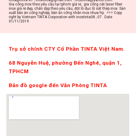
tinta@tinta.vn  ; inoxtinta@gmail.com  ; inoxtinta@yahoo.com
Gia công inox theo yêu cầu tại tphcm giá rẻ,  gia công cắt laser fiber 
inox giá rẻ đẹp, chấn dập theo yêu cầu, đột lỗ đục lỗ sắt thép inox. Sản 
xuất bàn ăn công nghiệp, bàn ăn công nhân inox nhưa frp.  === Copy 
right by Vietnam TINTA Corporation with inoxtinta08 ; 07 . Date 
01/11/2019
Trụ sở chính CTY Cổ Phần TINTA Việt Nam. 
68 Nguyễn Huệ, phường Bến Nghé, quận 1, 
TPHCM
Bản đồ google đến Văn Phòng TINTA