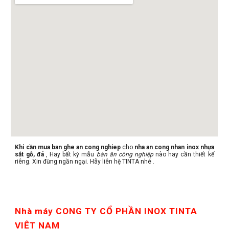
Khi cần mua ban ghe an cong nghiep
cho
nha an cong nhan inox nhựa
sắt gỗ, đá
, Hay bất kỳ mẫu
bàn ăn công nghiệp
nào hay cần thiết kế
riêng. Xin đừng ngần ngại. Hãy liên hệ TINTA nhé .
Nhà máy CONG TY CỔ PHẦN INOX TINTA 
VIỆT NAM