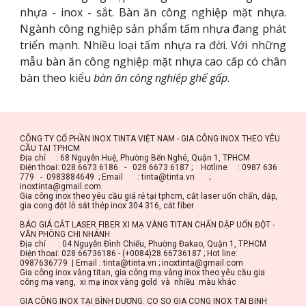
nhựa - inox - sắt. Bàn ăn công nghiệp mặt nhựa.
Ngành công nghiệp sản phẩm tấm nhựa đang phát
triển mạnh. Nhiều loại tấm nhựa ra đời. Với những
mẫu bàn ăn công nghiệp mặt nhựa cao cấp có chân
bàn theo kiểu
bàn ăn công nghiệp ghế gấp
.
CÔNG TY CỔ PHẦN INOX TINTA VIỆT NAM - GIA CÔNG INOX THEO YÊU 
CẦU TẠI TPHCM
Địa chỉ     : 68 Nguyễn Huệ, Phường Bến Nghé, Quận 1, TPHCM
Điện thoại: 028 6673 6186   -   028 6673 6187 ;    Hotline     : 0987 636 
779   -  0983884649  ; Email       : tinta@tinta.vn       ;       
inoxtinta@gmail.com
Gia công inox theo yêu cầu giá rẻ tại tphcm, cắt laser uốn chấn, dập, 
gia cong đột lỗ sắt thép inox 304 316, cắt fiber
BÁO GIÁ CẮT LASER FIBER XI MẠ VÀNG TITAN CHẤN DẬP UỐN ĐỘT - 
VĂN PHÒNG CHI NHÁNH
Địa chỉ      : 04 Nguyễn Đình Chiểu, Phường Đakao, Quận 1, TP.HCM
Điện thoại: 028 66736186 - (+0084)28 66736187 ; Hot line: 
0987636779  | Email : tinta@tinta.vn ; inoxtinta@gmail.com
Gia công inox vàng titan, gia công mạ vàng inox theo yêu cầu gia 
công ma vang,  xi mạ inox vàng gold  và  nhiều  màu khác
GIA CÔNG INOX TẠI BÌNH DƯƠNG. CO SO GIA CONG INOX TAI BINH 