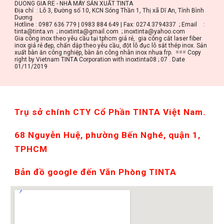
DUONG GIA RE - NHÀ MÁY SẢN XUẤT TINTA
Địa chỉ  : Lô 3, Đường số 10, KCN Sóng Thần 1, Thị xã Dĩ An, Tỉnh Bình 
Dương
Hotline : 0987 636 779 | 0983 884 649 | Fax: 0274.3794337  ; Email    : 
tinta@tinta.vn  ; inoxtinta@gmail.com  ; inoxtinta@yahoo.com
Gia công inox theo yêu cầu tại tphcm giá rẻ,  gia công cắt laser fiber 
inox giá rẻ đẹp, chấn dập theo yêu cầu, đột lỗ đục lỗ sắt thép inox. Sản 
xuất bàn ăn công nghiệp, bàn ăn công nhân inox nhưa frp.  === Copy 
right by Vietnam TINTA Corporation with inoxtinta08 ; 07 . Date 
01/11/2019
Trụ sở chính CTY Cổ Phần TINTA Việt Nam. 
68 Nguyễn Huệ, phường Bến Nghé, quận 1, 
TPHCM
Bản đồ google đến Văn Phòng TINTA